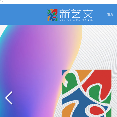
">
首页