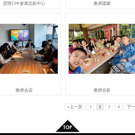
昆明13中参观北影中心
教师团建
教师会议
教师合影
«上一页
1
2
3
4
下一