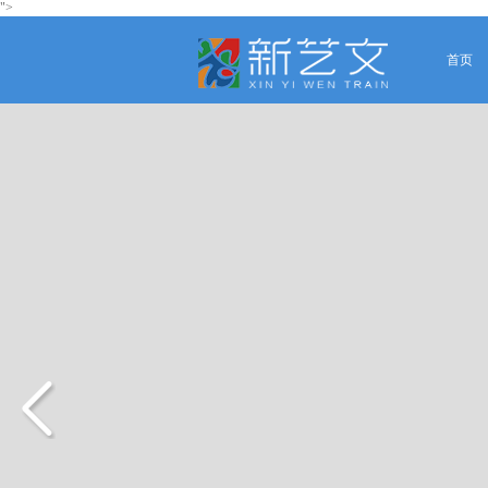
">
首页