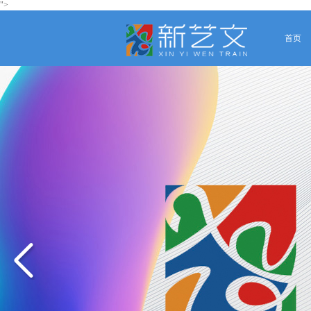
">
首页