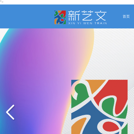
">
首页