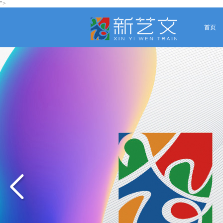
">
首页