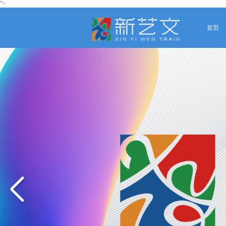
">
首页