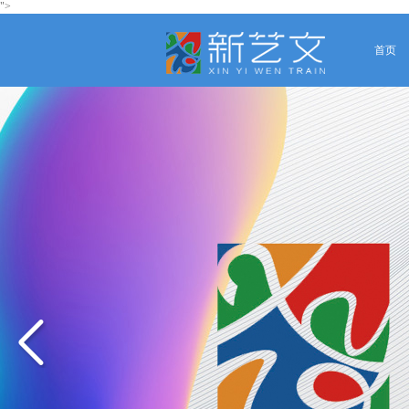
">
首页