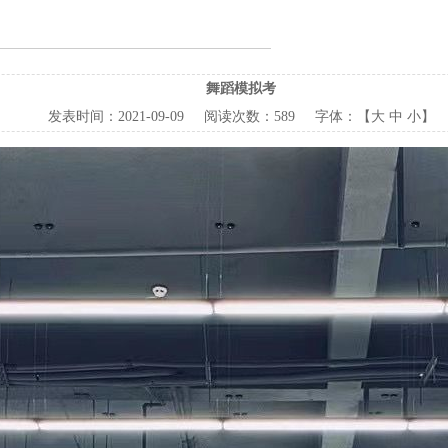
舞蹈模拟考
发表时间：
2021-09-09
阅读次数：
589 字体：【
大
中
小
】