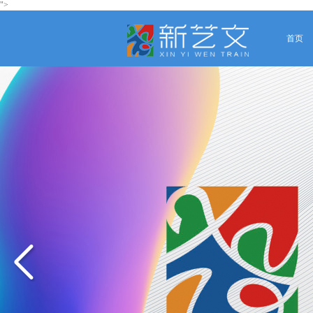
">
首页