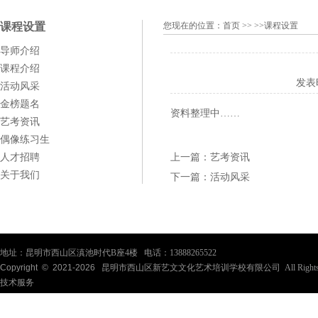
课程设置
您现在的位置：
首页
>> >>课程设置
导师介绍
课程介绍
发表
活动风采
金榜题名
资料整理中……
艺考资讯
偶像练习生
人才招聘
上一篇：
艺考资讯
关于我们
下一篇：
活动风采
地址：昆明市西山区滇池时代B座4楼 电话：13888265522
Copyright © 2021-
2026
昆明市西山区新艺文文化艺术培训学校有限公司 All Rights Re
技术服务