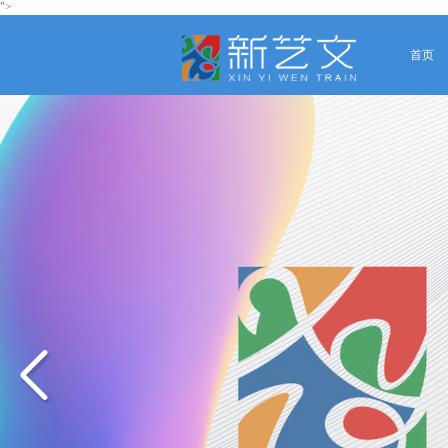
">
首页