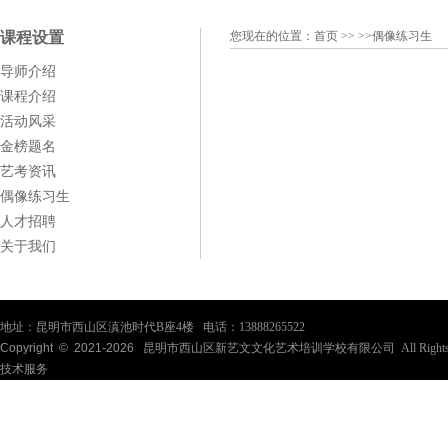
课程设置
您现在的位置：
首页
>> >>偶像练习生
导师介绍
课程介绍
活动风采
金榜题名
艺考资讯
偶像练习生
人才招聘
关于我们
地址：昆明市西山区滇池时代B座4楼 电话：13888265522
Copyright © 2021-
2026
昆明市西山区新艺文文化艺术培训学校有限公司 All Rights Re
技术服务