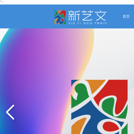
">
首页