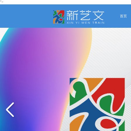
">
首页