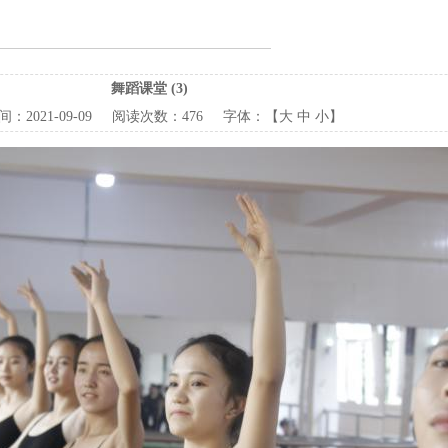
舞蹈课堂 (3)
间：
2021-09-09
阅读次数：
476 字体：【
大
中
小
】