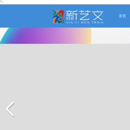
">
首页